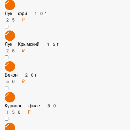
Лук фри 10г
25 ₽
Лук Крымский 15г
25 ₽
Бекон 20г
50 ₽