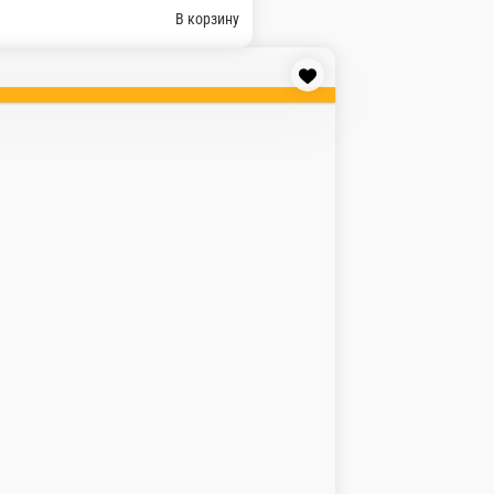
, помидор, огурец маринованный, лук ялтинский, фирменные 
В ко