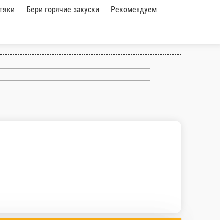
ургеры
Ништяки
Бери горячие