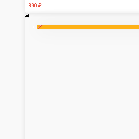
Бэд Бой с куриным филе
Куриное филе, двойной сыр чеддер, лист салата
1 шт.
Опции
390 ₽
🥓