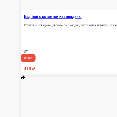
Бэд Бой c котлетой из говядины
Котлета из говядины, двойной сыр чеддер, лист
1 шт.
Опции
410 ₽