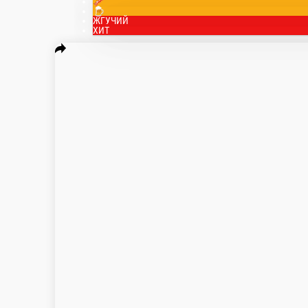
🥓
🍺
ЖГУЧИЙ
ХИТ