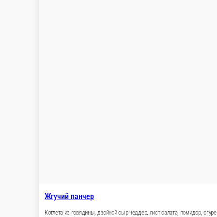
БРУТ
Котлета из говядины, , бекон, двойной сыр чед
1 шт.
Опции
430 ₽