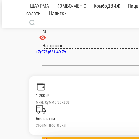
ШАУРМА
КОМБО-МЕНЮ
КомбоДВИЖ
закуски
Рекомендуем салаты
Напитки
Керчь
ru
Настройки
+7(978)621-49-79
1 200 ₽
мин. сумма заказа
Бесплатно
стоим. доставки