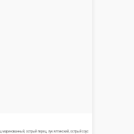
дер, лист салата, помидор, огурец маринованный, лук ялтин